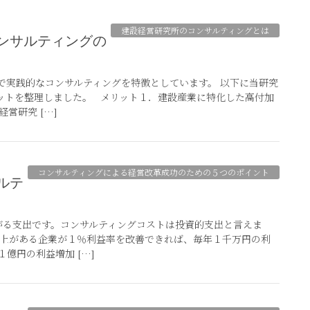
建設経営研究所のコンサルティングとは
で実践的なコンサルティングを特徴としています。 以下に当研究
ットを整理しました。 メリット１．建設産業に特化した高付加
営研究 […]
コンサルティングによる経営改革成功のための５つのポイント
る支出です。コンサルティングコストは投資的支出と言えま
売上がある企業が１％利益率を改善できれば、毎年１千万円の利
億円の利益増加 […]